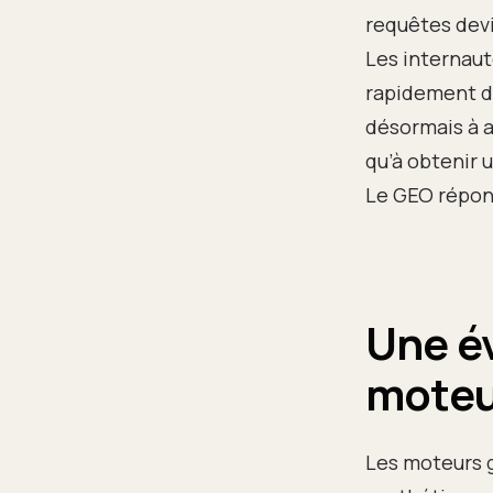
requêtes devi
Les internau
rapidement d
désormais à a
qu’à obtenir 
Le GEO répond
Une év
moteu
Les moteurs g