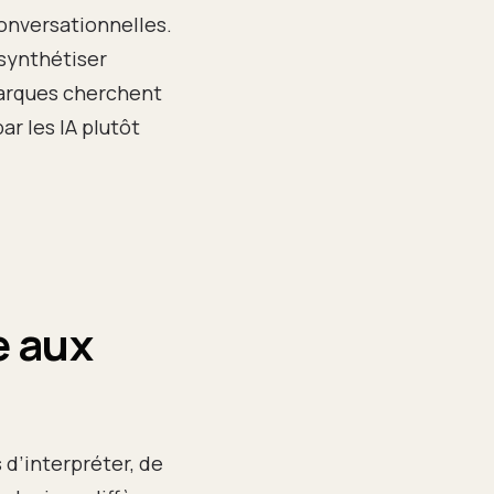
onversationnelles.
synthétiser
marques cherchent
r les IA plutôt
e aux
 d’interpréter, de