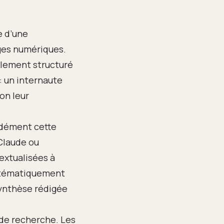
e d’une
ges numériques.
alement structuré
: un internaute
on leur
ondément cette
Claude ou
extualisées à
systématiquement
synthèse rédigée
de recherche. Les