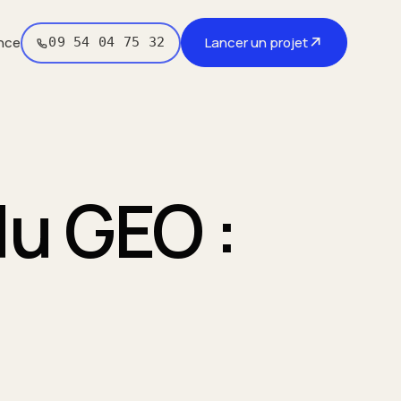
↗
nce
Lancer un projet
09 54 04 75 32
du GEO :