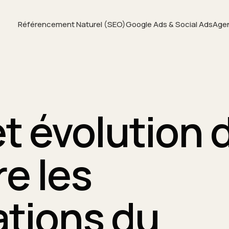
Référencement Naturel (SEO)
Google Ads & Social Ads
Age
t évolution 
e les
ations du