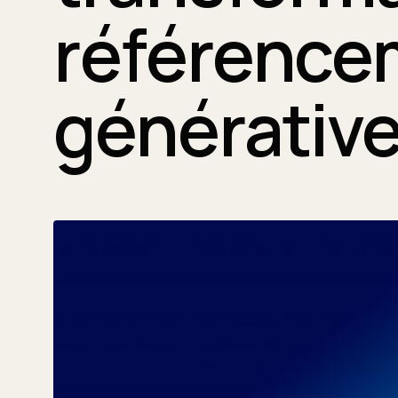
référencem
générativ