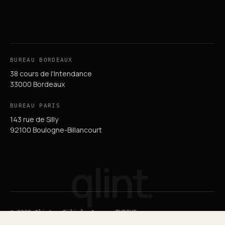
BUREAU BORDEAUX
38 cours de l'Intendance
33000 Bordeaux
BUREAU PARIS
143 rue de Silly
92100 Boulogne-Billancourt
qlint
.
© 2026 Qlint — Filiale Agence THRIVE
Guide du SEO
Guide du GEO