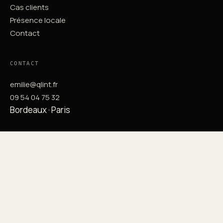
Cas clients
Présence locale
Contact
CONTACT
emilie@qlint.fr
09 54 04 75 32
Bordeaux · Paris
BUREAU BORDEAUX
38 cours de l'Intendance
33000 Bordeaux
BUREAU PARIS