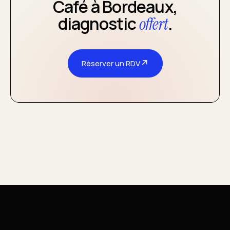
Café à Bordeaux,
diagnostic
.
offert
↗
Réserver un RDV