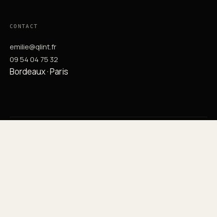
CONTACT
emilie@qlint.fr
09 54 04 75 32
Bordeaux · Paris
BUREAU BORDEAUX
38 cours de l'Intendance
33000 Bordeaux
BUREAU PARIS
143 rue de Silly
92100 Boulogne-Billancourt