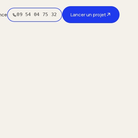
↗
nce
Lancer un projet
09 54 04 75 32