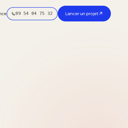
↗
nce
Lancer un projet
09 54 04 75 32