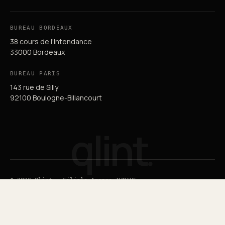
BUREAU BORDEAUX
38 cours de l'Intendance
33000 Bordeaux
BUREAU PARIS
143 rue de Silly
92100 Boulogne-Billancourt
qlint
.
© 2026 Qlint — Filiale Agence THRIVE
Guide du SEO
Guide du GEO
Mentions légales
RGPD
Plan de site