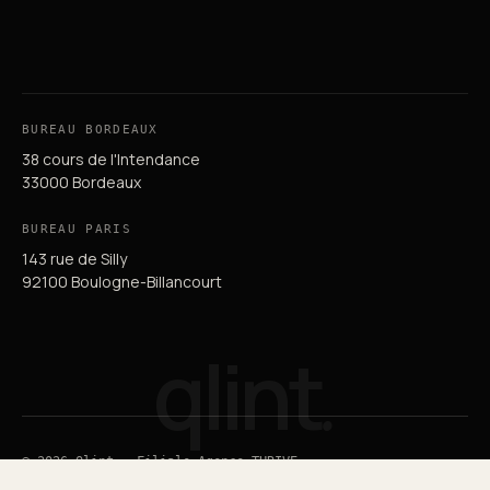
BUREAU BORDEAUX
38 cours de l'Intendance
33000 Bordeaux
BUREAU PARIS
143 rue de Silly
92100 Boulogne-Billancourt
qlint
.
© 2026 Qlint — Filiale Agence THRIVE
Guide du SEO
Guide du GEO