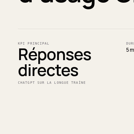
KPI PRINCIPAL
DUR
Réponses
5 m
directes
CHATGPT SUR LA LONGUE TRAÎNE