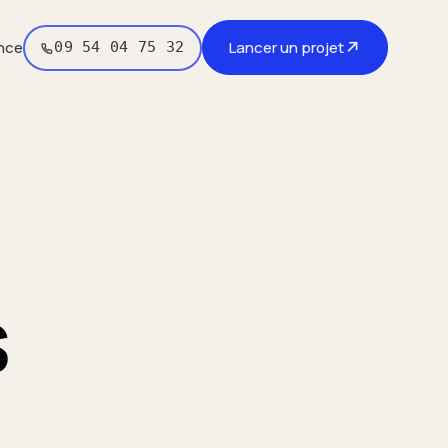
↗
nce
Lancer un projet
09 54 04 75 32
s