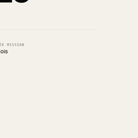
ÉE MISSION
ois