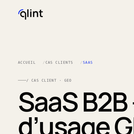
ACCUEIL
CAS CLIENTS
SAAS
/ CAS CLIENT · GEO
SaaS B2B 
d’usage 