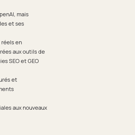
penAI, mais
es et ses
 réels en
ées aux outils de
égies SEO et GEO
urés et
ements
riales aux nouveaux