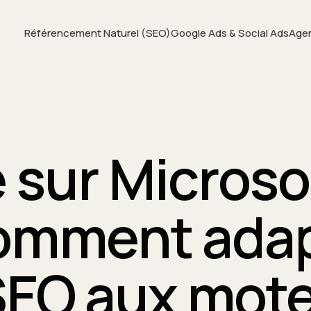
Référencement Naturel (SEO)
Google Ads & Social Ads
Age
e sur Microso
comment adap
SEO aux mote