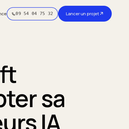
↗
nce
Lancer un projet
09 54 04 75 32
ft
ter sa
urs IA