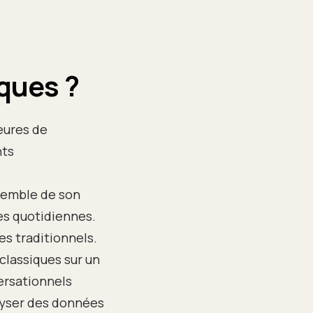
ques ?
eures de
nts
nsemble de son
hes quotidiennes.
s traditionnels.
classiques sur un
ersationnels
lyser des données