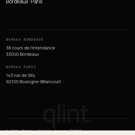
Bordeaux · Paris
BUREAU BORDEAUX
38 cours de l'Intendance
33000 Bordeaux
BUREAU PARIS
143 rue de Silly
92100 Boulogne-Billancourt
qlint
.
© 2026 Qlint — Filiale Agence THRIVE