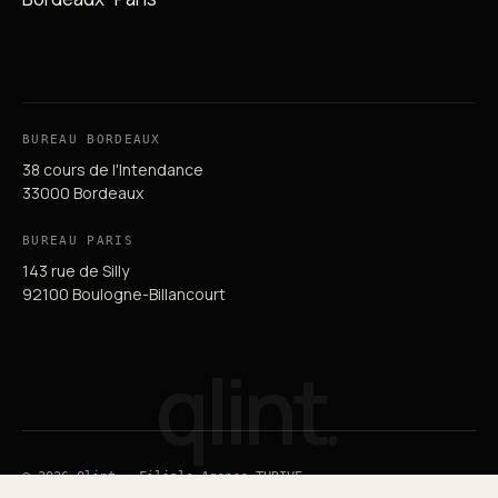
BUREAU BORDEAUX
38 cours de l'Intendance
33000 Bordeaux
BUREAU PARIS
143 rue de Silly
92100 Boulogne-Billancourt
qlint
.
© 2026 Qlint — Filiale Agence THRIVE
Guide du SEO
Guide du GEO