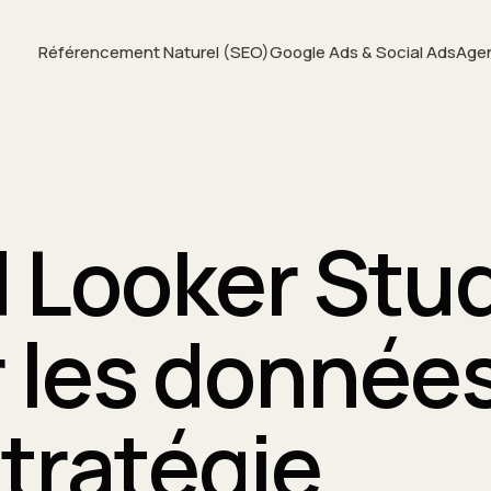
Référencement Naturel (SEO)
Google Ads & Social Ads
Age
Looker Stud
r les donnée
stratégie