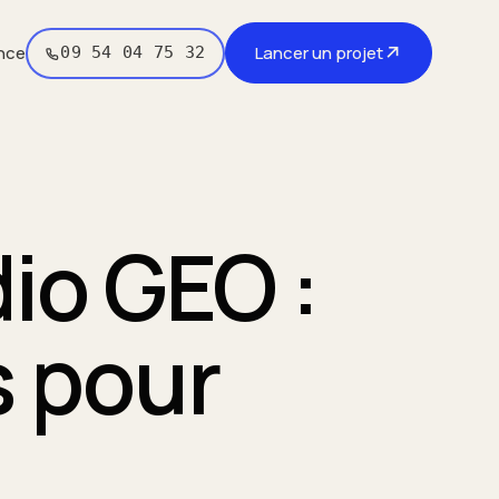
↗
nce
Lancer un projet
09 54 04 75 32
io GEO :
s pour