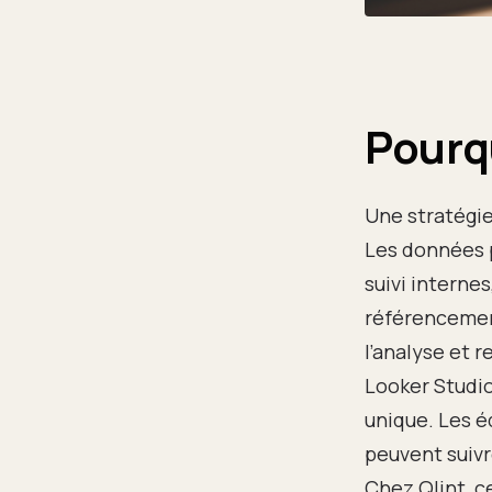
Pourqu
Une stratégie
Les données p
suivi interne
référencemen
l’analyse et r
Looker Studio
unique. Les é
peuvent suivr
Chez Qlint, c