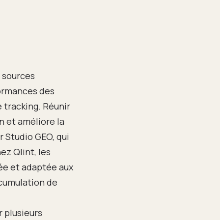
s sources
formances des
 tracking. Réunir
n et améliore la
r Studio GEO, qui
z Qlint, les
sée et adaptée aux
ccumulation de
r plusieurs