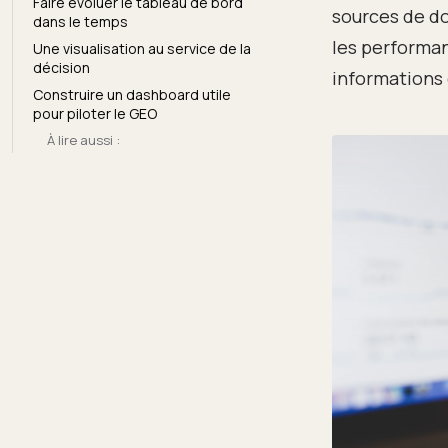
Faire évoluer le tableau de bord
sources de d
dans le temps
les performan
Une visualisation au service de la
décision
informations
Construire un dashboard utile
pour piloter le GEO
À lire aussi :