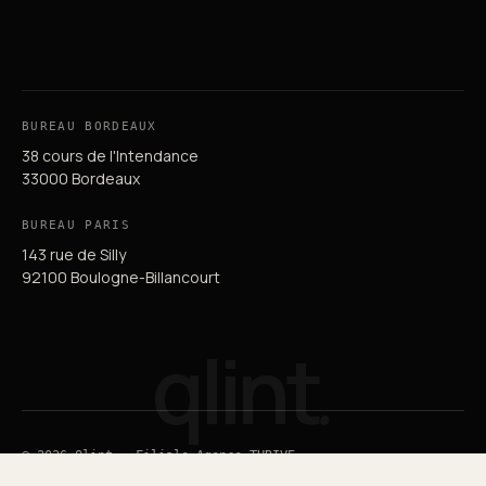
BUREAU BORDEAUX
38 cours de l'Intendance
33000 Bordeaux
BUREAU PARIS
143 rue de Silly
92100 Boulogne-Billancourt
qlint
.
© 2026 Qlint — Filiale Agence THRIVE
Guide du SEO
Guide du GEO