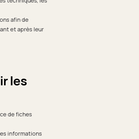
s techniques, les
ons afin de
ant et après leur
r les
ce de fiches
des informations