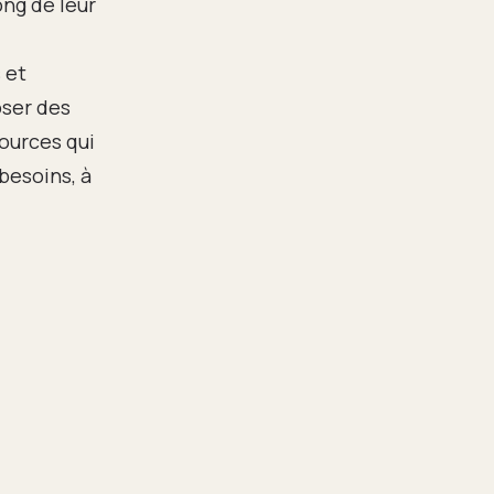
ong de leur
 et
oser des
ources qui
besoins, à