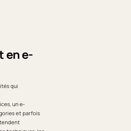
t en e-
tés qui
ices, un e-
ories et parfois
ttendent