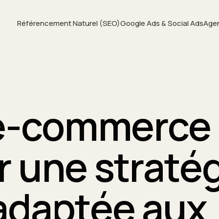
Référencement Naturel (SEO)
Google Ads & Social Ads
Age
e-commerce 
 une stratég
adaptée aux