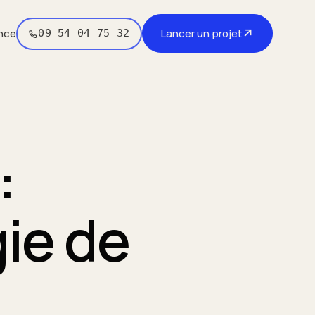
↗
nce
Lancer un projet
09 54 04 75 32
:
ie de