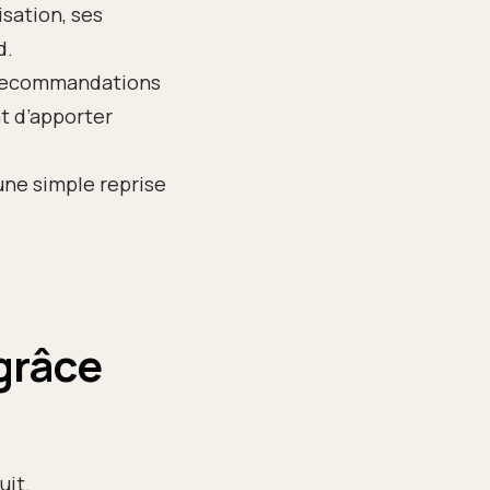
isation, ses
d.
s recommandations
t d’apporter
une simple reprise
grâce
uit.