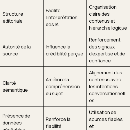
Organisation
Facilite
Structure
claire des
l’interprétation
éditoriale
contenus et
des IA
hiérarchie logique
Renforcement
Autorité de la
Influence la
des signaux
source
crédibilité perçue
d’expertise et de
confiance
Alignement des
Améliore la
contenus avec
Clarté
compréhension
les intentions
sémantique
du sujet
conversationnell
es
Utilisation de
Présence de
Renforce la
sources fiables
données
fiabilité
et
vérifiables