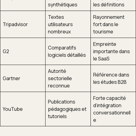
synthétiques
les définitions
Textes
Rayonnement
Tripadvisor
utilisateurs
fort dans le
nombreux
tourisme
Empreinte
Comparatifs
G2
importante dans
logiciels détaillés
le SaaS
Autorité
Référence dans
Gartner
sectorielle
les études B2B
reconnue
Forte capacité
Publications
d’intégration
YouTube
pédagogiques et
conversationnell
tutoriels
e