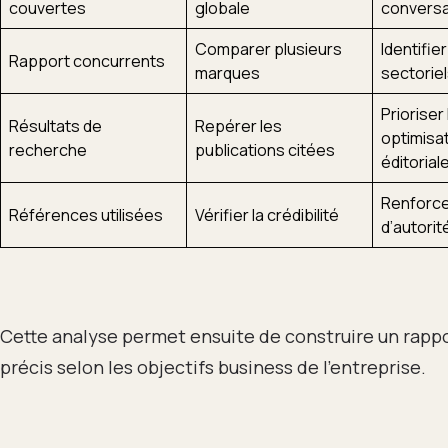
couvertes
globale
conversa
Comparer plusieurs
Identifie
Rapport concurrents
marques
sectorie
Prioriser
Résultats de
Repérer les
optimisa
recherche
publications citées
éditorial
Renforce
Références utilisées
Vérifier la crédibilité
d’autorit
Cette analyse permet ensuite de construire un rappo
précis selon les objectifs business de l’entreprise.