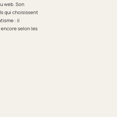
 du web. Son
ls qui choisissent
isme : il
 encore selon les