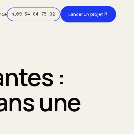
↗
nce
Lancer un projet
09 54 04 75 32
antes :
dans une