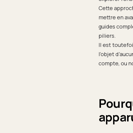
Cette approch
mettre en ava
guides compl
piliers.
Il est toutef
l’objet d’auc
compte, ou no
Pourqu
appar