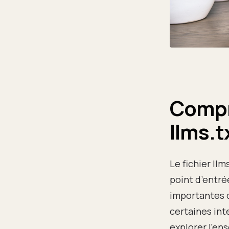
Compre
llms.t
Le fichier ll
point d’entré
importantes d
certaines int
explorer l’en