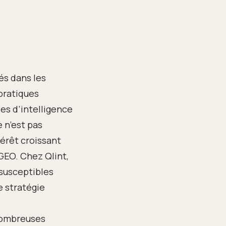
dés dans les
 pratiques
les d’intelligence
e n’est pas
térêt croissant
GEO. Chez Qlint,
susceptibles
e stratégie
 nombreuses