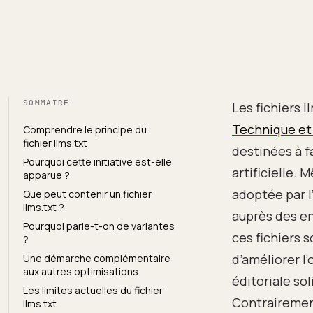
SOMMAIRE
Les fichiers l
Technique et 
Comprendre le principe du
fichier llms.txt
destinées à f
Pourquoi cette initiative est-elle
artificielle. 
apparue ?
adoptée par l
Que peut contenir un fichier
llms.txt ?
auprès des en
Pourquoi parle-t-on de variantes
ces fichiers
?
d’améliorer l
Une démarche complémentaire
aux autres optimisations
éditoriale so
Les limites actuelles du fichier
Contrairement
llms.txt