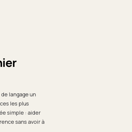
hier
s de langage un
ces les plus
e simple : aider
érence sans avoir à