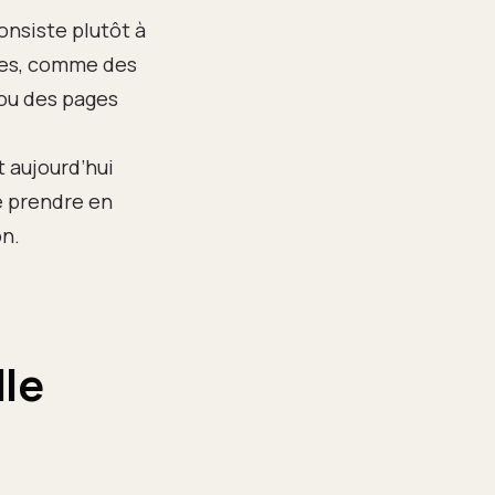
onsiste plutôt à
iles, comme des
ou des pages
t aujourd’hui
e prendre en
on.
lle