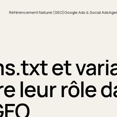
Référencement Naturel (SEO)
Google Ads & Social Ads
Age
ms.txt et vari
 leur rôle 
GEO