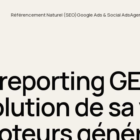
Référencement Naturel (SEO)
Google Ads & Social Ads
Age
reporting GE
olution de sa 
oteurs génér