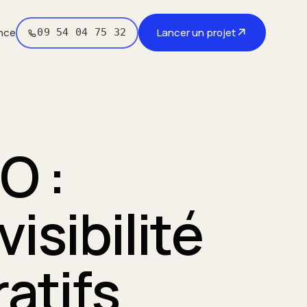
↗
nce
Lancer un projet
09 54 04 75 32
O :
visibilité
atifs