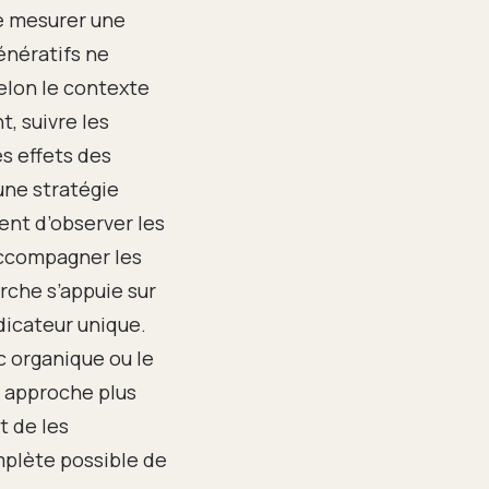
e mesurer une
énératifs ne
elon le contexte
t, suivre les
s effets des
une stratégie
ent d’observer les
’accompagner les
rche s’appuie sur
dicateur unique.
 organique ou le
 approche plus
t de les
omplète possible de