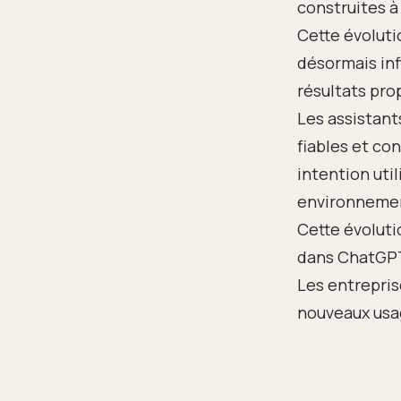
construites à
Cette évoluti
désormais inf
résultats pr
Les assistant
fiables et co
intention uti
environnemen
Cette évolut
dans ChatGPT 
Les entrepris
nouveaux usag