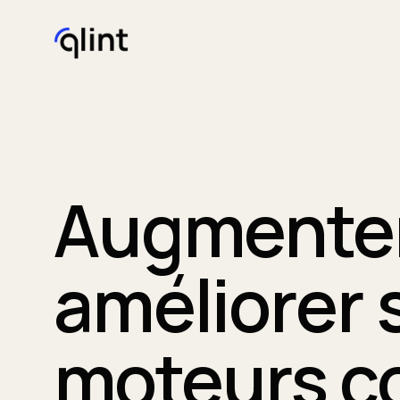
Augmenter 
améliorer s
moteurs c