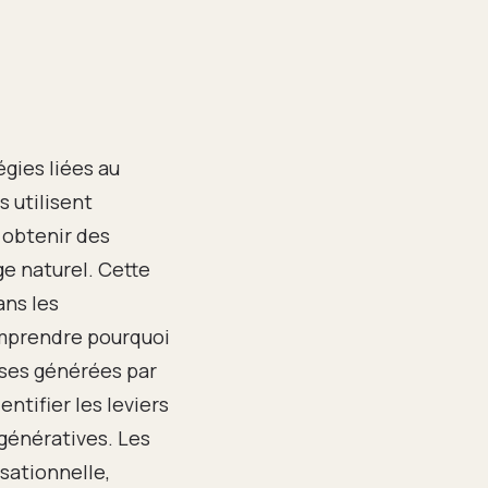
gies liées au
 utilisent
 obtenir des
e naturel. Cette
ans les
omprendre pourquoi
èses générées par
ntifier les leviers
 génératives. Les
sationnelle,