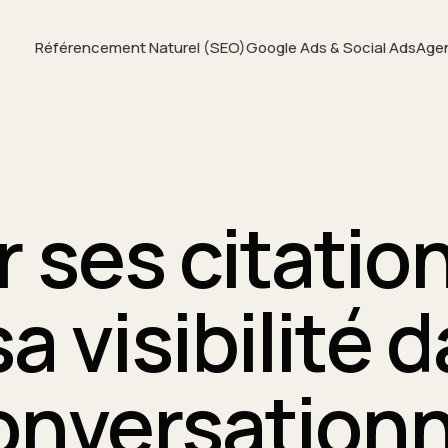
Référencement Naturel (SEO)
Google Ads & Social Ads
Age
ses citations
a visibilité 
onversationn