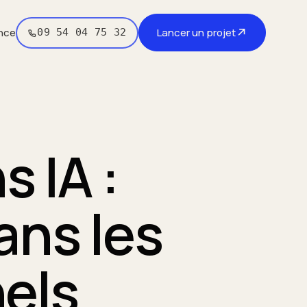
↗
nce
Lancer un projet
09 54 04 75 32
 IA :
dans les
els