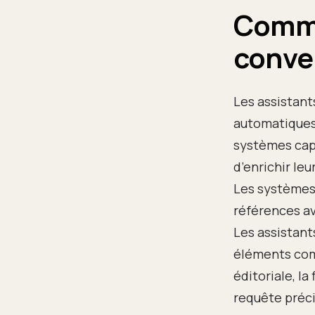
Comme
conve
Les assistant
automatiques
systèmes capa
d’enrichir leu
Les systèmes 
références av
Les assistan
éléments comm
éditoriale, l
requête préci